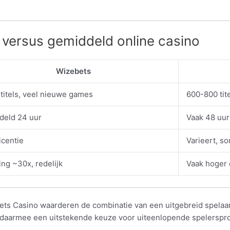
s versus gemiddeld online casino
Wizebets
titels, veel nieuwe games
600-800 tit
deld 24 uur
Vaak 48 uur
centie
Varieert, s
ng ~30x, redelijk
Vaak hoger 
bets Casino waarderen de combinatie van een uitgebreid spela
s daarmee een uitstekende keuze voor uiteenlopende spelerspro