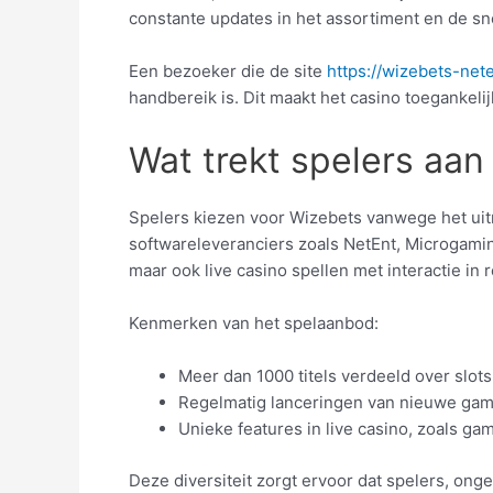
constante updates in het assortiment en de sn
Een bezoeker die de site
https://wizebets-net
handbereik is. Dit maakt het casino toegankelij
Wat trekt spelers aan
Spelers kiezen voor Wizebets vanwege het uit
softwareleveranciers zoals NetEnt, Microgaming
maar ook live casino spellen met interactie in r
Kenmerken van het spelaanbod:
Meer dan 1000 titels verdeeld over slots
Regelmatig lanceringen van nieuwe gam
Unieke features in live casino, zoals g
Deze diversiteit zorgt ervoor dat spelers, ong