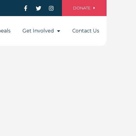
DONATE
eals
Get Involved
Contact Us