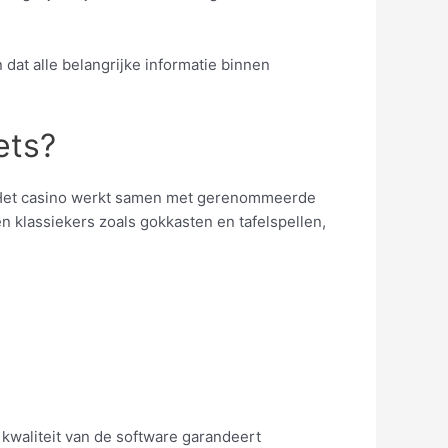
n dat alle belangrijke informatie binnen
ets?
s. Het casino werkt samen met gerenommeerde
n klassiekers zoals gokkasten en tafelspellen,
 kwaliteit van de software garandeert