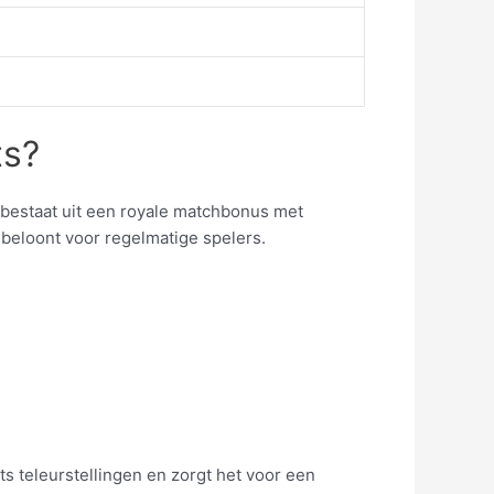
ts?
 bestaat uit een royale matchbonus met
beloont voor regelmatige spelers.
 teleurstellingen en zorgt het voor een