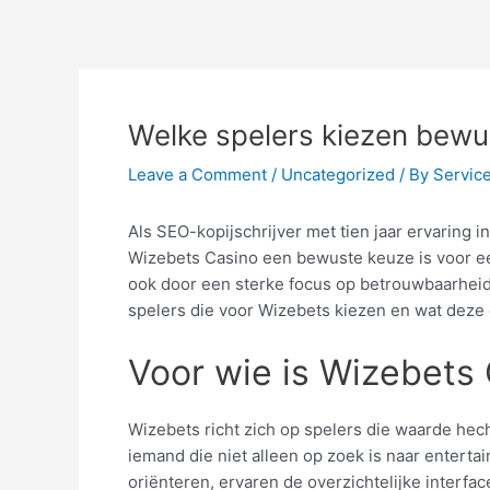
Post
navigation
Welke spelers kiezen bewu
Leave a Comment
/
Uncategorized
/ By
Servic
Als SEO-kopijschrijver met tien jaar ervaring i
Wizebets Casino een bewuste keuze is voor een
ook door een sterke focus op betrouwbaarheid
spelers die voor Wizebets kiezen en wat deze 
Voor wie is Wizebets
Wizebets richt zich op spelers die waarde hec
iemand die niet alleen op zoek is naar enterta
oriënteren, ervaren de overzichtelijke interf