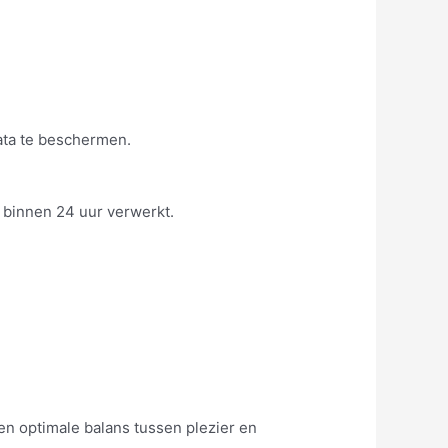
ata te beschermen.
l binnen 24 uur verwerkt.
en optimale balans tussen plezier en