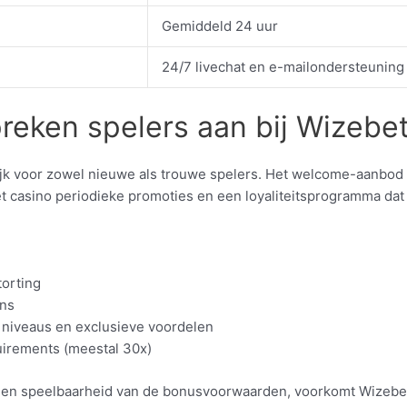
Gemiddeld 24 uur
24/7 livechat en e-mailondersteuning
reken spelers aan bij Wizebe
ijk voor zowel nieuwe als trouwe spelers. Het welcome-aanbod
 casino periodieke promoties en een loyaliteitsprogramma dat 
orting
ins
 niveaus en exclusieve voordelen
uirements (meestal 30x)
t en speelbaarheid van de bonusvoorwaarden, voorkomt Wizebets