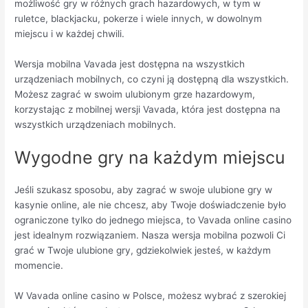
możliwość gry w różnych grach hazardowych, w tym w
ruletce, blackjacku, pokerze i wiele innych, w dowolnym
miejscu i w każdej chwili.
Wersja mobilna Vavada jest dostępna na wszystkich
urządzeniach mobilnych, co czyni ją dostępną dla wszystkich.
Możesz zagrać w swoim ulubionym grze hazardowym,
korzystając z mobilnej wersji Vavada, która jest dostępna na
wszystkich urządzeniach mobilnych.
Wygodne gry na każdym miejscu
Jeśli szukasz sposobu, aby zagrać w swoje ulubione gry w
kasynie online, ale nie chcesz, aby Twoje doświadczenie było
ograniczone tylko do jednego miejsca, to Vavada online casino
jest idealnym rozwiązaniem. Nasza wersja mobilna pozwoli Ci
grać w Twoje ulubione gry, gdziekolwiek jesteś, w każdym
momencie.
W Vavada online casino w Polsce, możesz wybrać z szerokiej