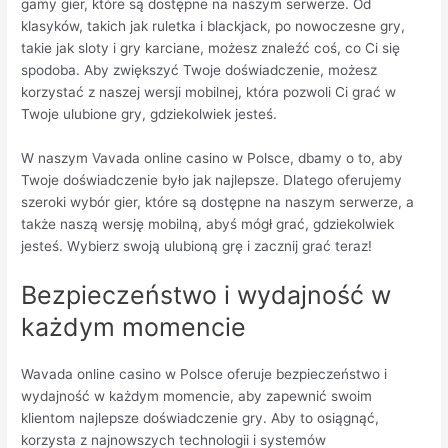
gamy gier, które są dostępne na naszym serwerze. Od
klasyków, takich jak ruletka i blackjack, po nowoczesne gry,
takie jak sloty i gry karciane, możesz znaleźć coś, co Ci się
spodoba. Aby zwiększyć Twoje doświadczenie, możesz
korzystać z naszej wersji mobilnej, która pozwoli Ci grać w
Twoje ulubione gry, gdziekolwiek jesteś.
W naszym Vavada online casino w Polsce, dbamy o to, aby
Twoje doświadczenie było jak najlepsze. Dlatego oferujemy
szeroki wybór gier, które są dostępne na naszym serwerze, a
także naszą wersję mobilną, abyś mógł grać, gdziekolwiek
jesteś. Wybierz swoją ulubioną grę i zacznij grać teraz!
Bezpieczeństwo i wydajność w
każdym momencie
Wavada online casino w Polsce oferuje bezpieczeństwo i
wydajność w każdym momencie, aby zapewnić swoim
klientom najlepsze doświadczenie gry. Aby to osiągnąć,
korzysta z najnowszych technologii i systemów