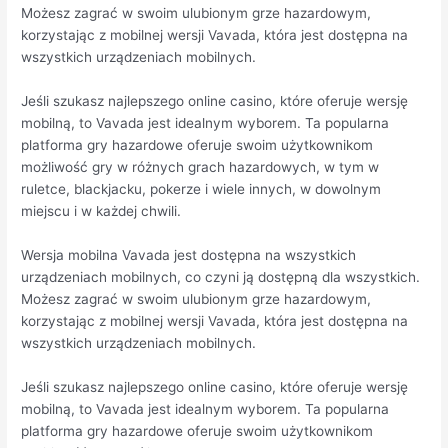
Możesz zagrać w swoim ulubionym grze hazardowym,
korzystając z mobilnej wersji Vavada, która jest dostępna na
wszystkich urządzeniach mobilnych.
Jeśli szukasz najlepszego online casino, które oferuje wersję
mobilną, to Vavada jest idealnym wyborem. Ta popularna
platforma gry hazardowe oferuje swoim użytkownikom
możliwość gry w różnych grach hazardowych, w tym w
ruletce, blackjacku, pokerze i wiele innych, w dowolnym
miejscu i w każdej chwili.
Wersja mobilna Vavada jest dostępna na wszystkich
urządzeniach mobilnych, co czyni ją dostępną dla wszystkich.
Możesz zagrać w swoim ulubionym grze hazardowym,
korzystając z mobilnej wersji Vavada, która jest dostępna na
wszystkich urządzeniach mobilnych.
Jeśli szukasz najlepszego online casino, które oferuje wersję
mobilną, to Vavada jest idealnym wyborem. Ta popularna
platforma gry hazardowe oferuje swoim użytkownikom