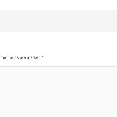
ired fields are marked
*