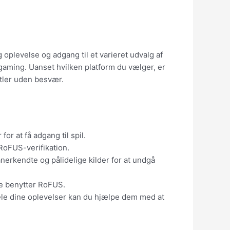
 oplevelse og adgang til et varieret udvalg af
i gaming. Uanset hvilken platform du vælger, er
itler uden besvær.
r at få adgang til spil.
 RoFUS-verifikation.
erkendte og pålidelige kilder for at undgå
ke benytter RoFUS.
ele dine oplevelser kan du hjælpe dem med at