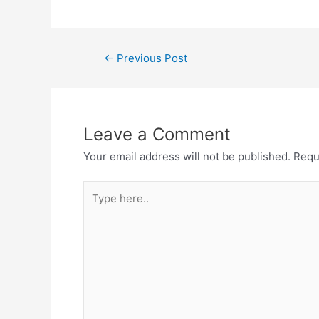
←
Previous Post
Leave a Comment
Your email address will not be published.
Requ
Type
here..