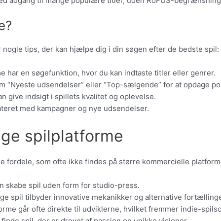
med adgang til mange populære titler, uden RoFUS-begrænsning
e?
r nogle tips, der kan hjælpe dig i din søgen efter de bedste spil:
e har en søgefunktion, hvor du kan indtaste titler eller genrer.
 “Nyeste udsendelser” eller “Top-sælgende” for at opdage po
give indsigt i spillets kvalitet og oplevelse.
ateret med kampagner og nye udsendelser.
ge spilplatforme
e fordele, som ofte ikke findes på større kommercielle platform
 skabe spil uden form for studio-press.
spil tilbyder innovative mekanikker og alternative fortællinge
orme går ofte direkte til udviklerne, hvilket fremmer indie-spils
inde spil, der er drevet af passion og unikke visioner.