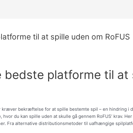
latforme til at spille uden om RoFUS
 bedste platforme til at
ræver bekræftelse for at spille bestemte spil – en hindring i de
e, hvor du kan spille uden at skulle gå gennem RoFUS’ krav. Her 
oner. Fra alternative distributionsmetoder til uafhængige spilpla