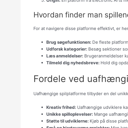
Origin:
En platform fra Electronic Arts 
Hvordan finder man spillen
For at navigere disse platforme effektivt, er he
Brug søgefunktionen:
De fleste platform
Udforsk kategorier:
Besøg sektioner som
Læs anmeldelser:
Brugeranmeldelser kan 
Tilmeld dig nyhedsbreve:
Hold dig opd
Fordele ved uafhængi
Uafhængige spilplatforme tilbyder en del unikk
Kreativ frihed:
Uafhængige udviklere kan
Unikke spilloplevelser:
Mange uafhængige 
Støtte til udviklerne:
Kjøb på disse platf
Små og hjertevarme projekter:
Man kan f