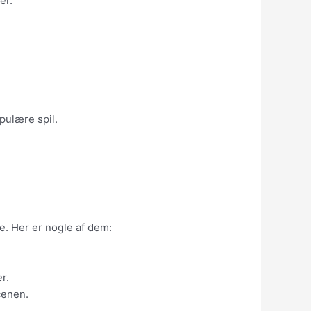
er.
pulære spil.
e. Her er nogle af dem:
r.
cenen.