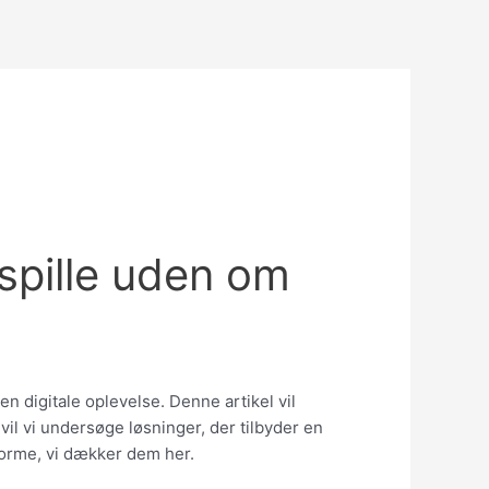
 spille uden om
n digitale oplevelse. Denne artikel vil
vil vi undersøge løsninger, der tilbyder en
tforme, vi dækker dem her.