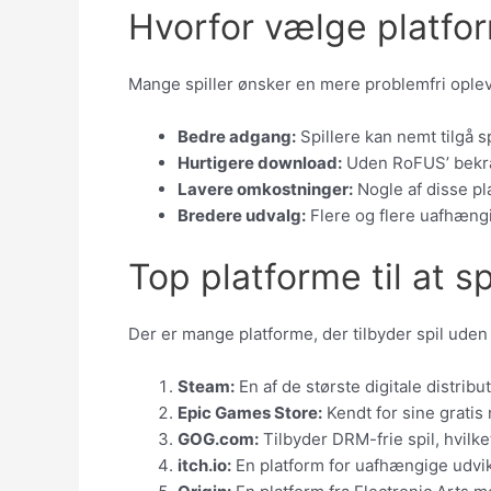
Hvorfor vælge platf
Mange spiller ønsker en mere problemfri opleve
Bedre adgang:
Spillere kan nemt tilgå s
Hurtigere download:
Uden RoFUS’ bekræ
Lavere omkostninger:
Nogle af disse pla
Bredere udvalg:
Flere og flere uafhængig
Top platforme til at 
Der er mange platforme, der tilbyder spil ude
Steam:
En af de største digitale distrib
Epic Games Store:
Kendt for sine gratis 
GOG.com:
Tilbyder DRM-frie spil, hvilke
itch.io:
En platform for uafhængige udvikl