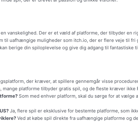
 vanskelighed. Der er et væld af platforme, der tilbyder en rig
m til uafhængige muligheder som itch.io, der er flere veje til fr
kan berige din spiloplevelse og give dig adgang til fantastiske t
splatform, der kræver, at spillere gennemgår visse procedurer fo
, mange platforme tilbyder gratis spil, og de fleste kræver ikke
latforme?
Som med enhver platform, skal du sørge for at vælge an
FUS?
Ja, flere spil er eksklusive for bestemte platforme, som ik
iklere?
Ved at købe spil direkte fra uafhængige platforme og d