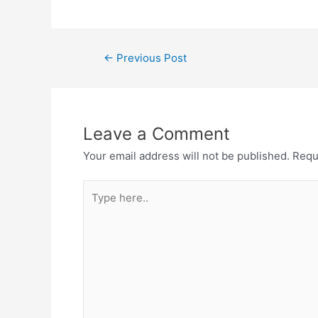
←
Previous Post
Leave a Comment
Your email address will not be published.
Requ
Type
here..