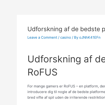
Post
navigation
Udforskning af de bedste p
Leave a Comment
/
casino
/ By
oJNhK41EFn
Udforskning af de
RoFUS
For mange gamers er RoFUS – en platform, der k
introducere dig til nogle af de bedste platform
bred vifte af spil uden de irriterende restrikti