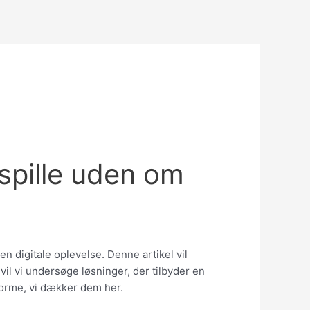
 spille uden om
n digitale oplevelse. Denne artikel vil
vil vi undersøge løsninger, der tilbyder en
tforme, vi dækker dem her.