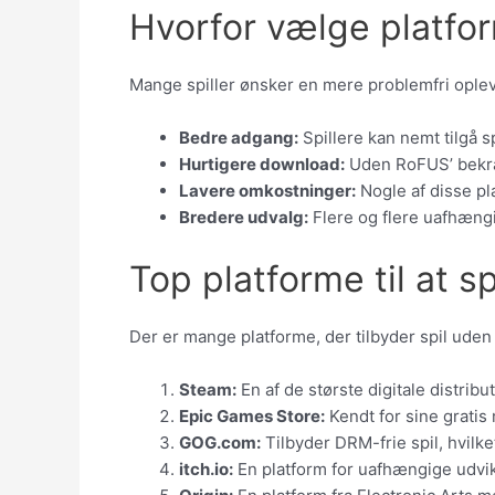
Hvorfor vælge platf
Mange spiller ønsker en mere problemfri opleve
Bedre adgang:
Spillere kan nemt tilgå s
Hurtigere download:
Uden RoFUS’ bekræ
Lavere omkostninger:
Nogle af disse pla
Bredere udvalg:
Flere og flere uafhængig
Top platforme til at 
Der er mange platforme, der tilbyder spil ude
Steam:
En af de største digitale distrib
Epic Games Store:
Kendt for sine gratis 
GOG.com:
Tilbyder DRM-frie spil, hvilke
itch.io:
En platform for uafhængige udvikl