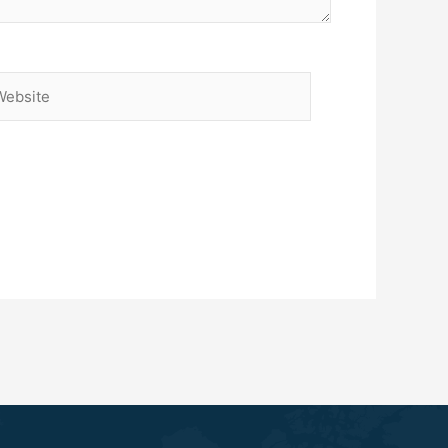
bsite