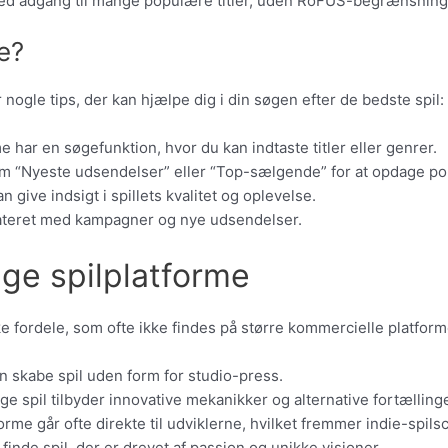
med adgang til mange populære titler, uden RoFUS-begrænsning
e?
r nogle tips, der kan hjælpe dig i din søgen efter de bedste spil:
e har en søgefunktion, hvor du kan indtaste titler eller genrer.
 “Nyeste udsendelser” eller “Top-sælgende” for at opdage po
give indsigt i spillets kvalitet og oplevelse.
ateret med kampagner og nye udsendelser.
ge spilplatforme
e fordele, som ofte ikke findes på større kommercielle platform
 skabe spil uden form for studio-press.
spil tilbyder innovative mekanikker og alternative fortællinge
orme går ofte direkte til udviklerne, hvilket fremmer indie-spils
inde spil, der er drevet af passion og unikke visioner.