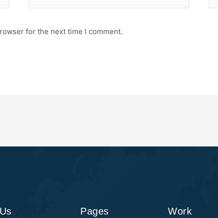
rowser for the next time I comment.
 Us
Pages
Work