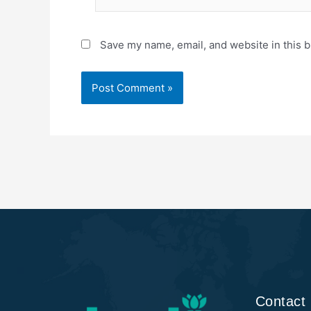
Save my name, email, and website in this b
Contact