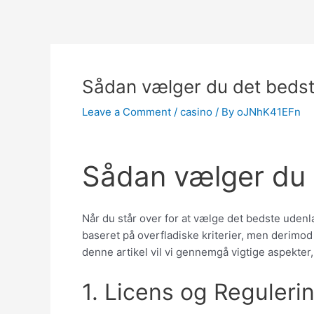
Post
navigation
Sådan vælger du det bedst
Leave a Comment
/
casino
/ By
oJNhK41EFn
Sådan vælger du 
Når du står over for at vælge det bedste udenland
baseret på overfladiske kriterier, men derimod
denne artikel vil vi gennemgå vigtige aspekter, 
1. Licens og Reguleri