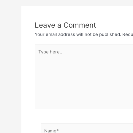
Leave a Comment
Your email address will not be published.
Requ
Type
here..
Name*