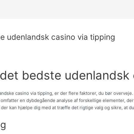
e udenlandsk casino via tipping
det bedste udenlandsk c
ske casino via tipping, er der flere faktorer, du bør overveje. Det
 omfatter en dybdegående analyse af forskellige elementer, der 
der kan hjælpe dig med at træffe det rigtige valg og sikre, at du
ng