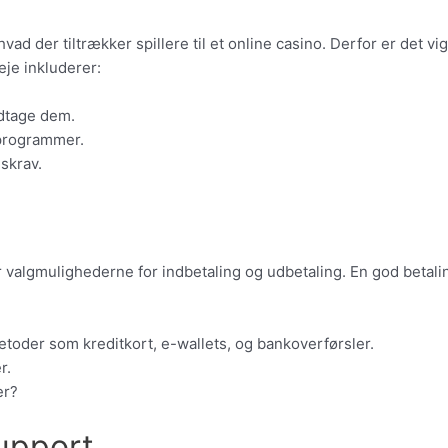
ad der tiltrækker spillere til et online casino. Derfor er det vig
eje inkluderer:
dtage dem.
programmer.
skrav.
er valgmulighederne for indbetaling og udbetaling. En god betal
oder som kreditkort, e-wallets, og bankoverførsler.
r.
er?
upport