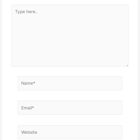
Type
here..
Name*
Email*
Website