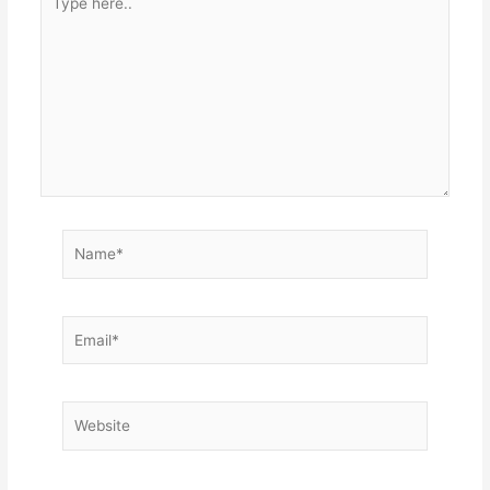
here..
Name*
Email*
Website