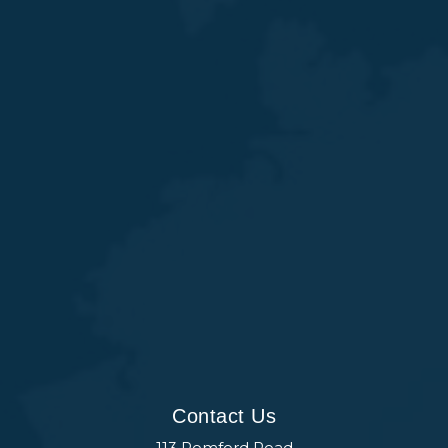
Contact Us
113 Romford Road