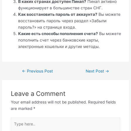
В каких странах доступен Пинап?
Пинап активно
функционирует в большинстве стран СНГ.
Как восстановить пароль от аккаунта?
Вы можете
восстановить пароль через раздел «Забыли
пароль?» на странице входа.
Какие есть способы пополнения счета?
Вы можете
пополнить счет через банковские карты,
электронные кошельки и другие методы.
←
Previous Post
Next Post
→
Leave a Comment
Your email address will not be published.
Required fields
are marked
*
Type
here..