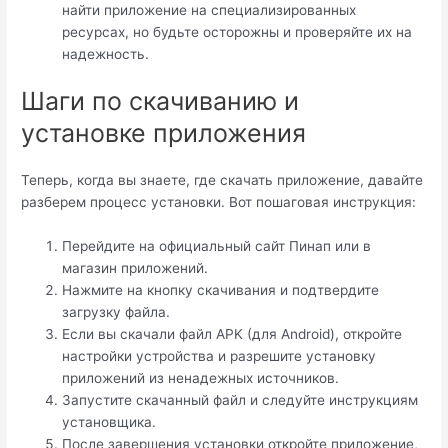
найти приложение на специализированных
ресурсах, но будьте осторожны и проверяйте их на
надежность.
Шаги по скачиванию и
установке приложения
Теперь, когда вы знаете, где скачать приложение, давайте
разберем процесс установки. Вот пошаговая инструкция:
Перейдите на официальный сайт Пинап или в
магазин приложений.
Нажмите на кнопку скачивания и подтвердите
загрузку файла.
Если вы скачали файл APK (для Android), откройте
настройки устройства и разрешите установку
приложений из ненадежных источников.
Запустите скачанный файл и следуйте инструкциям
установщика.
После завершения установки откройте приложение,