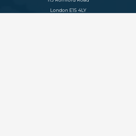
London E15 4LY
enquiries@brt-uk.org