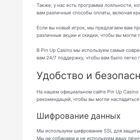
Также, у нас есть программа лояльности, к
вам различные способы оплаты, включая кр
Если вы новый игрок, мы предлагаем вам пр
различные акции и скидки, чтобы вы могли
В Pin Up Casino мы используем самые совр
вам 24/7 поддержку, чтобы вам было легко 
Удобство и безопас
На нашем официальном сайте Pin Up Casino
рекомендаций, чтобы вы могли насладиться
Шифрование данных
Мы используем шифрование SSL для защиты 
Мы не собираем и не используем вашу личну