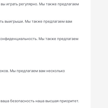
и вы играть регулярно. Мы также предлагаем
чать выигрыши. Мы также предлагаем вам
 конфиденциальность. Мы также предлагаем
оков. Мы предлагаем вам несколько
 ваша безопасность наша высшая приоритет.