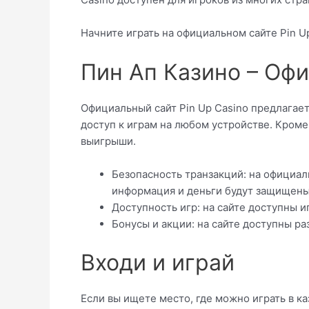
Начните играть на официальном сайте Pin Up
Пин Ап Казино – Офи
Официальный сайт Pin Up Casino предлагае
доступ к играм на любом устройстве. Кроме 
выигрыши.
Безопасность транзакций: на официаль
информация и деньги будут защищены
Доступность игр: на сайте доступны 
Бонусы и акции: на сайте доступны ра
Входи и играй
Если вы ищете место, где можно играть в ка