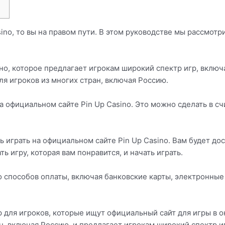
no, то вы на правом пути. В этом руководстве мы рассмотри
но, которое предлагает игрокам широкий спектр игр, включа
ля игроков из многих стран, включая Россию.
а официальном сайте Pin Up Casino. Это можно сделать в с
ь играть на официальном сайте Pin Up Casino. Вам будет до
ь игру, которая вам понравится, и начать играть.
о способов оплаты, включая банковские карты, электронные
ор для игроков, которые ищут официальный сайт для игры в 
ан, включая Россию, и предлагает игрокам широкий спектр и