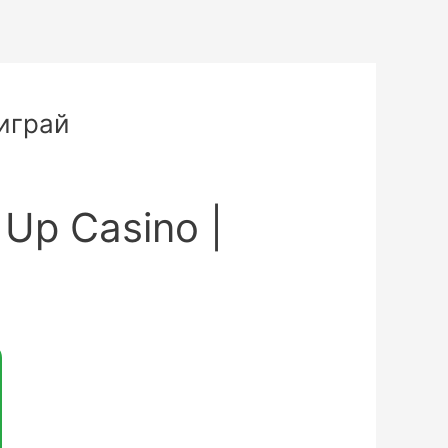
 играй
Up Casino |