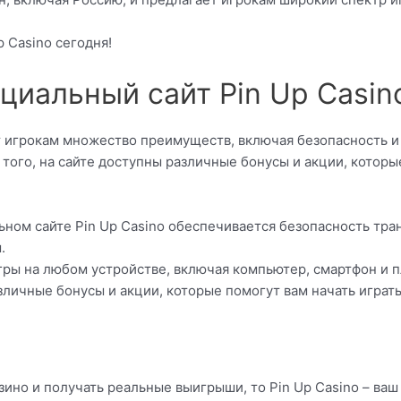
 Casino сегодня!
циальный сайт Pin Up Casin
т игрокам множество преимуществ, включая безопасность и
того, на сайте доступны различные бонусы и акции, которые
ном сайте Pin Up Casino обеспечивается безопасность тран
.
игры на любом устройстве, включая компьютер, смартфон и 
зличные бонусы и акции, которые помогут вам начать играт
зино и получать реальные выигрыши, то Pin Up Casino – ваш