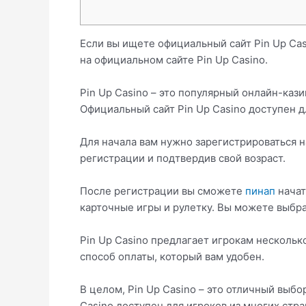
Если вы ищете официальный сайт Pin Up Casi
на официальном сайте Pin Up Casino.
Pin Up Casino – это популярный онлайн-кази
Официальный сайт Pin Up Casino доступен д
Для начала вам нужно зарегистрироваться н
регистрации и подтвердив свой возраст.
После регистрации вы сможете
пинап
начат
карточные игры и рулетку. Вы можете выбрат
Pin Up Casino предлагает игрокам нескольк
способ оплаты, который вам удобен.
В целом, Pin Up Casino – это отличный выб
Casino доступен для игроков из многих стр