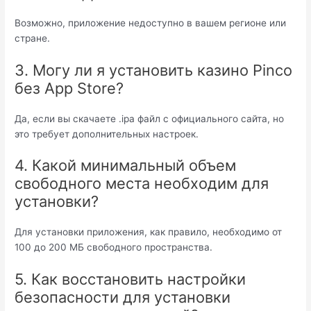
Возможно, приложение недоступно в вашем регионе или
стране.
3. Могу ли я установить казино Pinco
без App Store?
Да, если вы скачаете .ipa файл с официального сайта, но
это требует дополнительных настроек.
4. Какой минимальный объем
свободного места необходим для
установки?
Для установки приложения, как правило, необходимо от
100 до 200 МБ свободного пространства.
5. Как восстановить настройки
безопасности для установки