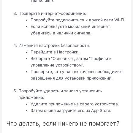
хранилище.
Проверьте интернет-соединение:
Попробуйте подключиться к другой сети Wi-Fi.
Если используете мобильный интернет,
убедитесь в наличии сигнала.
Измените настройки безопасности:
Перейдите в Настройки.
Выберите “Основные”, затем “Профили и
управление устройством”.
Проверьте, что у вас включены необходимые
разрешения для установки приложений.
Попробуйте удалить и заново установить
приложение:
Удалите приложение из своего устройства.
Затем снова загрузите его из App Store.
Что делать, если ничего не помогает?