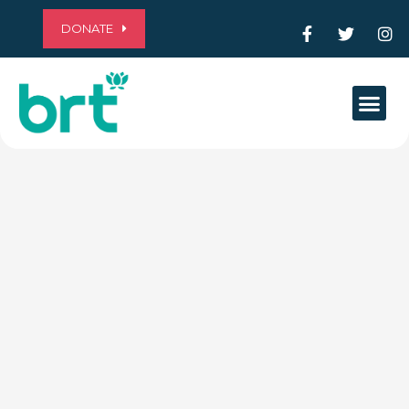
Skip
DONATE
to
content
Me