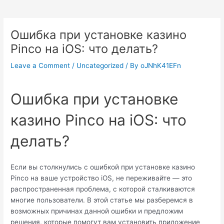
Post
navigation
Ошибка при установке казино
Pinco на iOS: что делать?
Leave a Comment
/
Uncategorized
/ By
oJNhK41EFn
Ошибка при установке
казино Pinco на iOS: что
делать?
Если вы столкнулись с ошибкой при установке казино
Pinco на ваше устройство iOS, не переживайте — это
распространенная проблема, с которой сталкиваются
многие пользователи. В этой статье мы разберемся в
возможных причинах данной ошибки и предложим
решения, которые помогут вам установить приложение