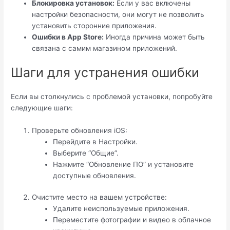
Блокировка установок:
Если у вас включены
настройки безопасности, они могут не позволить
установить сторонние приложения.
Ошибки в App Store:
Иногда причина может быть
связана с самим магазином приложений.
Шаги для устранения ошибки
Если вы столкнулись с проблемой установки, попробуйте
следующие шаги:
Проверьте обновления iOS:
Перейдите в Настройки.
Выберите “Общие”.
Нажмите “Обновление ПО” и установите
доступные обновления.
Очистите место на вашем устройстве:
Удалите неиспользуемые приложения.
Переместите фотографии и видео в облачное