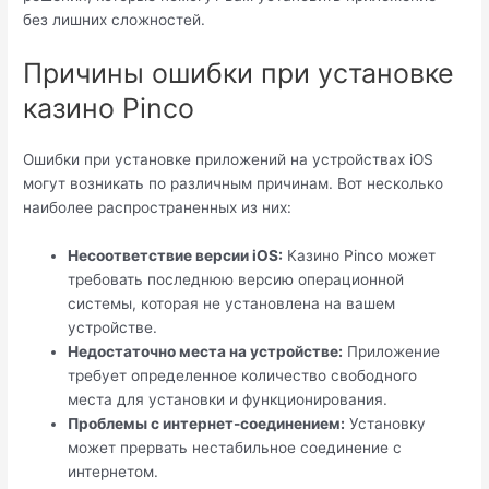
без лишних сложностей.
Причины ошибки при установке
казино Pinco
Ошибки при установке приложений на устройствах iOS
могут возникать по различным причинам. Вот несколько
наиболее распространенных из них:
Несоответствие версии iOS:
Казино Pinco может
требовать последнюю версию операционной
системы, которая не установлена на вашем
устройстве.
Недостаточно места на устройстве:
Приложение
требует определенное количество свободного
места для установки и функционирования.
Проблемы с интернет-соединением:
Установку
может прервать нестабильное соединение с
интернетом.