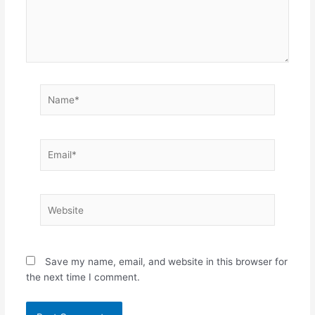
Name*
Email*
Website
Save my name, email, and website in this browser for
the next time I comment.