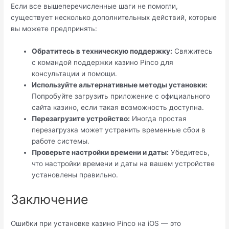
Если все вышеперечисленные шаги не помогли,
существует несколько дополнительных действий, которые
вы можете предпринять:
Обратитесь в техническую поддержку:
Свяжитесь
с командой поддержки казино Pinco для
консультации и помощи.
Используйте альтернативные методы установки:
Попробуйте загрузить приложение с официального
сайта казино, если такая возможность доступна.
Перезагрузите устройство:
Иногда простая
перезагрузка может устранить временные сбои в
работе системы.
Проверьте настройки времени и даты:
Убедитесь,
что настройки времени и даты на вашем устройстве
установлены правильно.
Заключение
Ошибки при установке казино Pinco на iOS — это