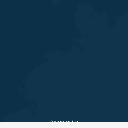
Contact Us