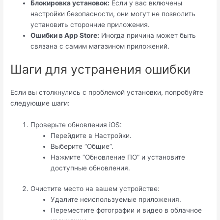
Блокировка установок:
Если у вас включены
настройки безопасности, они могут не позволить
установить сторонние приложения.
Ошибки в App Store:
Иногда причина может быть
связана с самим магазином приложений.
Шаги для устранения ошибки
Если вы столкнулись с проблемой установки, попробуйте
следующие шаги:
Проверьте обновления iOS:
Перейдите в Настройки.
Выберите “Общие”.
Нажмите “Обновление ПО” и установите
доступные обновления.
Очистите место на вашем устройстве:
Удалите неиспользуемые приложения.
Переместите фотографии и видео в облачное