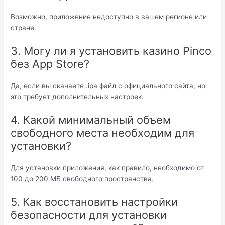
Возможно, приложение недоступно в вашем регионе или
стране.
3. Могу ли я установить казино Pinco
без App Store?
Да, если вы скачаете .ipa файл с официального сайта, но
это требует дополнительных настроек.
4. Какой минимальный объем
свободного места необходим для
установки?
Для установки приложения, как правило, необходимо от
100 до 200 МБ свободного пространства.
5. Как восстановить настройки
безопасности для установки