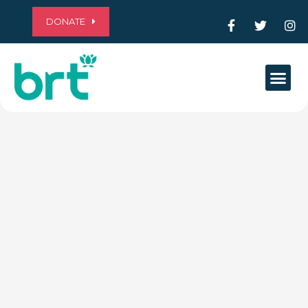
Skip
DONATE
to
content
Me