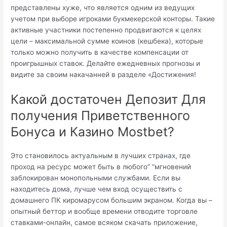
представлены хуже, что является одним из ведущих
учетом при выборе игроками букмекерской конторы. Такие
активные участники постепенно продвигаются к целях
цели – максимальной сумме коинов (кешбека), которые
только можно получить в качестве компенсации от
проигрышных ставок. Делайте ежедневных прогнозы и
видите за своим накачанней в разделе «Достижения!
Какой достаточен Депозит Для
получения Приветственного
Бонуса и Казино Mostbet?
Это становилось актуальным в лучших странах, где
проход на ресурс может быть в любого” “мгновений
заблокирован монопольными службами. Если вы
находитесь дома, лучше чем вход осуществить с
домашнего ПК киромарусом большим экраном. Когда вы –
опытный беттор и вообще времени отводите торговле
ставками-онлайн, самое всяком скачать приложение,