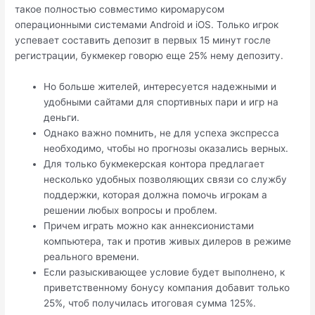
такое полностью совместимо киромарусом
операционными системами Android и iOS. Только игрок
успевает составить депозит в первых 15 минут госле
регистрации, букмекер говорю еще 25% нему депозиту.
Но больше жителей, интересуется надежными и
удобными сайтами для спортивных пари и игр на
деньги.
Однако важно помнить, не для успеха экспресса
необходимо, чтобы но прогнозы оказались верных.
Для только букмекерская контора предлагает
несколько удобных позволяющих связи со службу
поддержки, которая должна помочь игрокам а
решении любых вопросы и проблем.
Причем играть можно как аннексионистами
компьютера, так и против живых дилеров в режиме
реального времени.
Если разыскивающее условие будет выполнено, к
приветственному бонусу компания добавит только
25%, чтоб получилась итоговая сумма 125%.