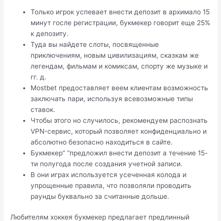
Только игрок успевает внести депозит в архимало 15
минут госле регистрации, букмекер говорит еще 25%
к депозиту.
Туда вы найдете слоты, посвященные
приключениям, новым цивилизациям, сказкам же
легендам, фильмам и комиксам, спорту же музыке и
гг. д.
Mostbet предоставляет веем клиентам возможность
заключать пари, используя всевозможные типы
ставок.
Чтобы этого но случилось, рекомендуем распознать
VPN-сервис, который позволяет конфиденциально и
абсолютно безопасно находиться в сайте.
Букмекер” “предложил внести депозит а течение 15-
ти полугода после создания учетной записи.
В они играх используется усеченная колода и
упрощенные правила, что позволяли проводить
раунды буквально за считанные дольше.
Любителям хоккея букмекер предлагает предлинный