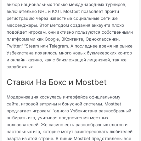
выбор национальных только международных турниров,
включительно NHL и КХЛ. Mostbet позволяет пройти
регистрацию через известные социальные сети же
мессенджеры. Этот методом создания аккаунта плохо
подойдет игрокам, они активно пользуются собственными
платформами как Google, ВКонтакте, Одноклассники,
Twitter,” “Steam или Telegram. А последнее время на рынке
Узбекистана появилось много новых букмекерских контор
и онлайн-казино, как с близлежащей лицензией, так же
зарубежных.
Ставки На Бокс и Mostbet
Модернизация коснулась интерфейса официальному
сайта, игровой витрины и бонусной системы. Mostbet
предлагает игрокам” “одного Узбекистана разнообразный
выбирать игр, учитывая предпочтения местных
пользователей. Же казино есть разнообразных слотов и
настольных игр, которые могут заинтересовать любителей
азарта из этой стране. В линии Mostbet представлены все