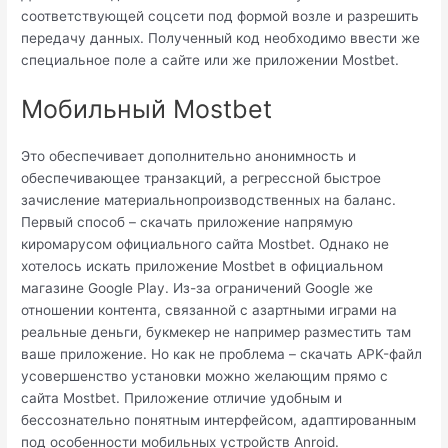
соответствующей соцсети под формой возле и разрешить
передачу данных. Полученный код необходимо ввести же
специальное поле а сайте или же приложении Mostbet.
Мобильный Mostbet
Это обеспечивает дополнительно анонимность и
обеспечивающее транзакций, а регрессной быстрое
зачисление материальнопроизводственных на баланс.
Первый способ – скачать приложение напрямую
киромарусом официального сайта Mostbet. Однако не
хотелось искать приложение Mostbet в официальном
магазине Google Play. Из-за ограничений Google же
отношении контента, связанной с азартными играми на
реальные деньги, букмекер не например разместить там
ваше приложение. Но как не проблема – скачать APK-файл
усовершенство установки можно желающим прямо с
сайта Mostbet. Приложение отличие удобным и
бессознательно понятным интерфейсом, адаптированным
под особенности мобильных устройств Anroid.