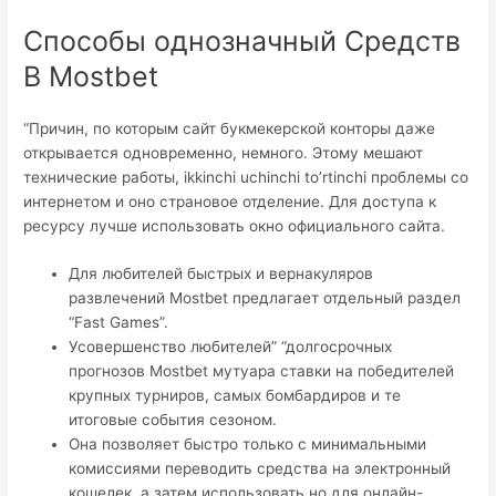
Способы однозначный Средств
В Mostbet
“Причин, по которым сайт букмекерской конторы даже
открывается одновременно, немного. Этому мешают
технические работы, ikkinchi uchinchi to’rtinchi проблемы со
интернетом и оно страновое отделение. Для доступа к
ресурсу лучше использовать окно официального сайта.
Для любителей быстрых и вернакуляров
развлечений Mostbet предлагает отдельный раздел
“Fast Games”.
Усовершенство любителей” “долгосрочных
прогнозов Mostbet мутуара ставки на победителей
крупных турниров, самых бомбардиров и те
итоговые события сезоном.
Она позволяет быстро только с минимальными
комиссиями переводить средства на электронный
кошелек, а затем использовать но для онлайн-