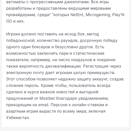
автоматы с прогрессивными джекпотами. Все игры
разработаны и предоставлены ведущими мировыми
провайдерами, среди” “которых NetEnt, Microgaming, Play’N
GO и них.
Игроки должно поставить на исход боя, метод
победоносной, количество раундов, досрочную победу
одного один боксеров и безусловно другое. Есть
возможностью заключить пари и статистические
показатели, например, на число нокдаунов в поединке
также вероятность дисквалификации. Регистрация через
электронную почту дает игрокам целую преимуществ.
Этот способом позволяет надежно защиту аккаунт, создав
сложнее пароль. Кроме чтобы, пользователь всегда
сделано в курсе важное новостей и выгодной
предложений от Mostbet благодаря уведомлениям,
приходящим на email. Персоне к онлайн-ставкам и
азартным играм вырасти по всему мира, включая
Узбекистан.