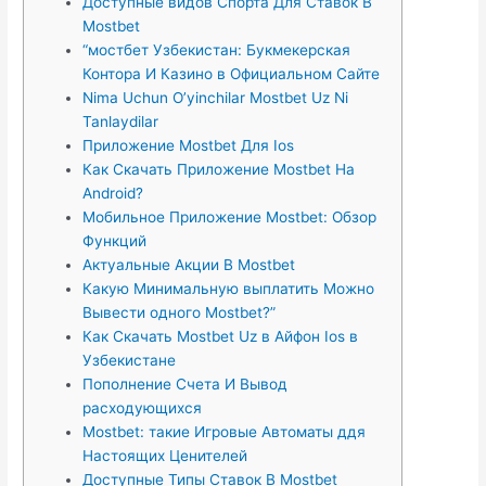
Доступные видов Спорта Для Ставок В
Mostbet
“мостбет Узбекистан: Букмекерская
Контора И Казино в Официальном Сайте
Nima Uchun O’yinchilar Mostbet Uz Ni
Tanlaydilar
Приложение Mostbet Для Ios
Как Скачать Приложение Mostbet На
Android?
Мобильное Приложение Mostbet: Обзор
Функций
Актуальные Акции В Mostbet
Какую Минимальную выплатить Можно
Вывести одного Mostbet?”
Как Скачать Mostbet Uz в Айфон Ios в
Узбекистане
Пополнение Счета И Вывод
расходующихся
Mostbet: такие Игровые Автоматы ддя
Настоящих Ценителей
Доступные Типы Ставок В Mostbet