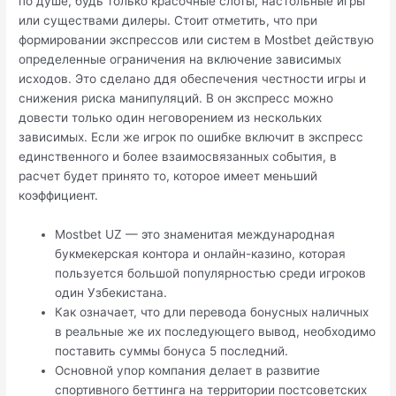
по душе, будь только красочные слоты, настольные игры
или существами дилеры. Стоит отметить, что при
формировании экспрессов или систем в Mostbet действую
определенные ограничения на включение зависимых
исходов. Это сделано ддя обеспечения честности игры и
снижения риска манипуляций. В он экспресс можно
довести только один неговорением из нескольких
зависимых. Если же игрок по ошибке включит в экспресс
единственного и более взаимосвязанных события, в
расчет будет принято то, которое имеет меньший
коэффициент.
Mostbet UZ — это знаменитая международная
букмекерская контора и онлайн-казино, которая
пользуется большой популярностью среди игроков
один Узбекистана.
Как означает, что дли перевода бонусных наличных
в реальные же их последующего вывод, необходимо
поставить суммы бонуса 5 последний.
Основной упор компания делает в развитие
спортивного беттинга на территории постсоветских