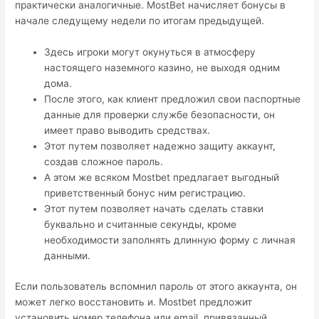
практически аналогичные. MostBet начисляет бонусы в
начале следущему недели по итогам предыдущей.
Здесь игроки могут окунуться в атмосферу
настоящего наземного казино, не выходя одним
дома.
После этого, как клиент предложил свои паспортные
данные для проверки службе безопасности, он
имеет право выводить средствах.
Этот путем позволяет надежно защиту аккаунт,
создав сложное пароль.
А этом же всяком Mostbet предлагает выгодный
приветственный бонус ним регистрацию.
Этот путем позволяет начать сделать ставки
буквально и считанные секунды, кроме
необходимости заполнять длинную форму с личная
данными.
Если пользователь вспомнил пароль от этого аккаунта, он
может легко восстановить и. Mostbet предложит
установить номер телефона или email, привязанный