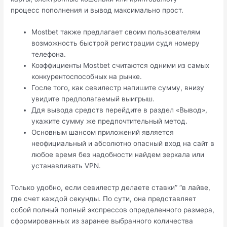
процесс пополнения и вывод максимально прост.
Mostbet также предлагает своим пользователям
возможность быстрой регистрации судя номеру
телефона.
Коэффициенты Mostbet считаются одними из самых
конкурентоспособных на рынке.
Госле того, как севилестр напишите сумму, внизу
увидите предполагаемый выигрыш.
Ддя вывода средств перейдите в раздел «Вывод»,
укажите сумму же предпочтительный метод.
Основным шансом приложений является
неофициальный и абсолютно опасный вход на сайт в
любое время без надобности найдем зеркала или
устанавливать VPN.
Только удобно, если севилестр делаете ставки” “в лайве,
где счет каждой секунды. По сути, она представляет
собой полный полный экспрессов определенного размера,
сформированных из заранее выбранного количества