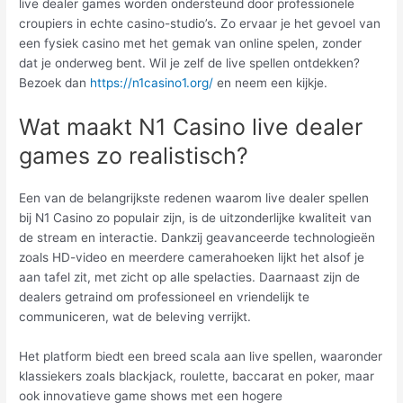
live dealer games worden ondersteund door professionele
croupiers in echte casino-studio’s. Zo ervaar je het gevoel van
een fysiek casino met het gemak van online spelen, zonder
dat je onderweg bent. Wil je zelf de live spellen ontdekken?
Bezoek dan
https://n1casino1.org/
en neem een kijkje.
Wat maakt N1 Casino live dealer
games zo realistisch?
Een van de belangrijkste redenen waarom live dealer spellen
bij N1 Casino zo populair zijn, is de uitzonderlijke kwaliteit van
de stream en interactie. Dankzij geavanceerde technologieën
zoals HD-video en meerdere camerahoeken lijkt het alsof je
aan tafel zit, met zicht op alle spelacties. Daarnaast zijn de
dealers getraind om professioneel en vriendelijk te
communiceren, wat de beleving verrijkt.
Het platform biedt een breed scala aan live spellen, waaronder
klassiekers zoals blackjack, roulette, baccarat en poker, maar
ook innovatieve game shows met een hogere