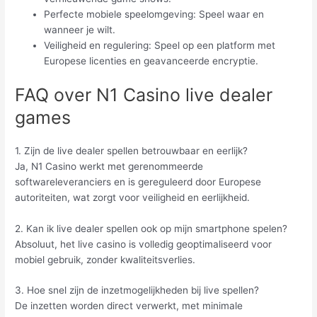
Perfecte mobiele speelomgeving: Speel waar en
wanneer je wilt.
Veiligheid en regulering: Speel op een platform met
Europese licenties en geavanceerde encryptie.
FAQ over N1 Casino live dealer
games
1. Zijn de live dealer spellen betrouwbaar en eerlijk?
Ja, N1 Casino werkt met gerenommeerde
softwareleveranciers en is gereguleerd door Europese
autoriteiten, wat zorgt voor veiligheid en eerlijkheid.
2. Kan ik live dealer spellen ook op mijn smartphone spelen?
Absoluut, het live casino is volledig geoptimaliseerd voor
mobiel gebruik, zonder kwaliteitsverlies.
3. Hoe snel zijn de inzetmogelijkheden bij live spellen?
De inzetten worden direct verwerkt, met minimale