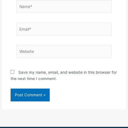
Name*
Email*
Website
Save my name, email, and website in this browser for
the next time I comment.