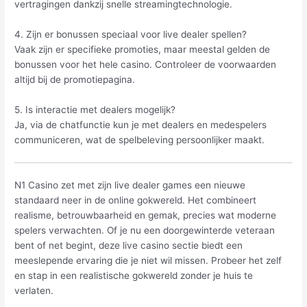
vertragingen dankzij snelle streamingtechnologie.
4. Zijn er bonussen speciaal voor live dealer spellen?
Vaak zijn er specifieke promoties, maar meestal gelden de
bonussen voor het hele casino. Controleer de voorwaarden
altijd bij de promotiepagina.
5. Is interactie met dealers mogelijk?
Ja, via de chatfunctie kun je met dealers en medespelers
communiceren, wat de spelbeleving persoonlijker maakt.
N1 Casino zet met zijn live dealer games een nieuwe
standaard neer in de online gokwereld. Het combineert
realisme, betrouwbaarheid en gemak, precies wat moderne
spelers verwachten. Of je nu een doorgewinterde veteraan
bent of net begint, deze live casino sectie biedt een
meeslepende ervaring die je niet wil missen. Probeer het zelf
en stap in een realistische gokwereld zonder je huis te
verlaten.