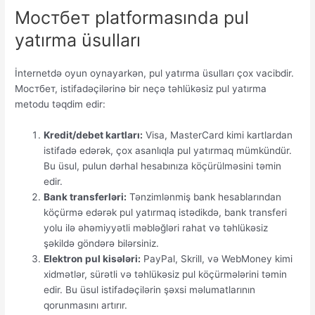
Мостбет platformasında pul
yatırma üsulları
İnternetdə oyun oynayarkən, pul yatırma üsulları çox vacibdir.
Мостбет, istifadəçilərinə bir neçə təhlükəsiz pul yatırma
metodu təqdim edir:
Kredit/debet kartları:
Visa, MasterCard kimi kartlardan
istifadə edərək, çox asanlıqla pul yatırmaq mümkündür.
Bu üsul, pulun dərhal hesabınıza köçürülməsini təmin
edir.
Bank transferləri:
Tənzimlənmiş bank hesablarından
köçürmə edərək pul yatırmaq istədikdə, bank transferi
yolu ilə əhəmiyyətli məbləğləri rahat və təhlükəsiz
şəkildə göndərə bilərsiniz.
Elektron pul kisələri:
PayPal, Skrill, və WebMoney kimi
xidmətlər, sürətli və təhlükəsiz pul köçürmələrini təmin
edir. Bu üsul istifadəçilərin şəxsi məlumatlarının
qorunmasını artırır.