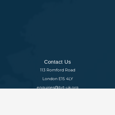
Contact Us
113 Romford Road
London E15 4LY
enquiries@brt-uk.org