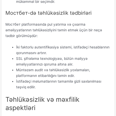
mükəmməl bir seçimdir.
Мостбет-də təhlükəsizlik tədbirləri
Мостбет platformasında pul yatırma və çıxarma
əməliyyatlarının təhlükəsizliyini təmin etmək üçün bir neçə
tədbir görülmüşdür:
İki faktorlu autentifikasiya sistemi, istifadəçi hesablarının
qorunmasını artırır.
SSL şifrələmə texnologiyası, bütün maliyyə
əməliyyatlarınızı qoruma altına alır.
Müntəzəm audit və təhlükəsizlik yoxlamaları,
platformanın etibarlılığını təmin edir.
İstifadəçi məlumatlarının tamamilə gizli saxlanılması
təşviq edilir.
Təhlükəsizlik və məxfilik
aspektləri