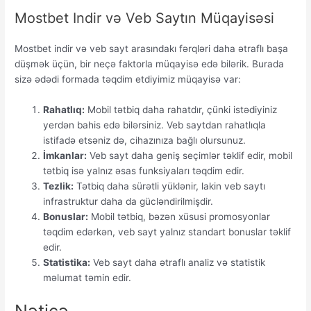
Mostbet Indir və Veb Saytın Müqayisəsi
Mostbet indir və veb sayt arasındakı fərqləri daha ətraflı başa
düşmək üçün, bir neçə faktorla müqayisə edə bilərik. Burada
sizə ədədi formada təqdim etdiyimiz müqayisə var:
Rahatlıq:
Mobil tətbiq daha rahatdır, çünki istədiyiniz
yerdən bahis edə bilərsiniz. Veb saytdan rahatlıqla
istifadə etsəniz də, cihazınıza bağlı olursunuz.
İmkanlar:
Veb sayt daha geniş seçimlər təklif edir, mobil
tətbiq isə yalnız əsas funksiyaları təqdim edir.
Tezlik:
Tətbiq daha sürətli yüklənir, lakin veb saytı
infrastruktur daha da gücləndirilmişdir.
Bonuslar:
Mobil tətbiq, bəzən xüsusi promosyonlar
təqdim edərkən, veb sayt yalnız standart bonuslar təklif
edir.
Statistika:
Veb sayt daha ətraflı analiz və statistik
məlumat təmin edir.
Nəticə