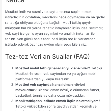
Mostbet indir və rəsmi veb sayt arasında seçim etmək,
istifadəçinin dövlətinə, mərclərini necə qoymağına və nə qədər
rahatlığa ehtiyacı olduğuna bağlıdır. Mobil tətbiq qeyri-
müəyyən hər bir yerdə rahatlıq istəyənlər üçün ideal seçimdir,
veb sayt isə geniş oyun seçimləri və analitik imkanları ilə
tanınır. Son güclü bahis təcrübəsi üçün hər iki variantdan
istifadə edərək özünüzə uyğun olanı seçə bilərsiniz.
Tez-tez Verilən Suallar (FAQ)
Mostbet mobil tətbiqi haradan yüklənə bilər?
Tətbiqi
Mostbet-in rəsmi veb saytından və ya uyğun mobil
platformalardan yükləyə bilərsiniz.
Mostbet veb saytında hansı idman növləri
mövcuddur?
Bir çox idman növü, o cümlədən futbol,
basketbol, tennis və daha çoxu mövcuddur.
Mobil tətbiqdən istifadə etmək üçün nə etməliyəm?
Tətbiqi yüklədikdən sonra qeydiyyatdan keçməli və