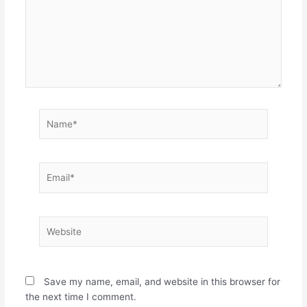
Name*
Email*
Website
Save my name, email, and website in this browser for
the next time I comment.