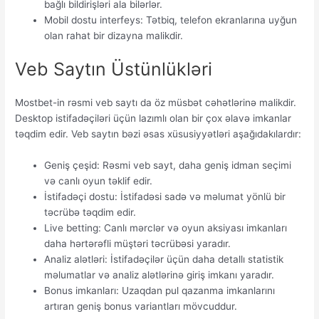
bağlı bildirişləri ala bilərlər.
Mobil dostu interfeys: Tətbiq, telefon ekranlarına uyğun
olan rahat bir dizayna malikdir.
Veb Saytın Üstünlükləri
Mostbet-in rəsmi veb saytı da öz müsbət cəhətlərinə malikdir.
Desktop istifadəçiləri üçün lazımlı olan bir çox əlavə imkanlar
təqdim edir. Veb saytın bəzi əsas xüsusiyyətləri aşağıdakılardır:
Geniş çeşid: Rəsmi veb sayt, daha geniş idman seçimi
və canlı oyun təklif edir.
İstifadəçi dostu: İstifadəsi sadə və məlumat yönlü bir
təcrübə təqdim edir.
Live betting: Canlı mərclər və oyun aksiyası imkanları
daha hərtərəfli müştəri təcrübəsi yaradır.
Analiz alətləri: İstifadəçilər üçün daha detallı statistik
məlumatlar və analiz alətlərinə giriş imkanı yaradır.
Bonus imkanları: Uzaqdan pul qazanma imkanlarını
artıran geniş bonus variantları mövcuddur.