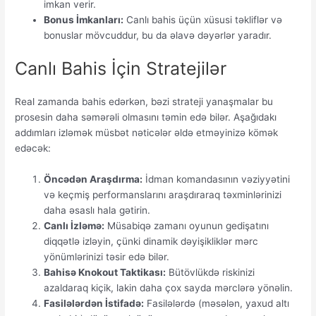
imkan verir.
Bonus İmkanları:
Canlı bahis üçün xüsusi təkliflər və
bonuslar mövcuddur, bu da əlavə dəyərlər yaradır.
Canlı Bahis İçin Stratejilər
Real zamanda bahis edərkən, bəzi strateji yanaşmalar bu
prosesin daha səmərəli olmasını təmin edə bilər. Aşağıdakı
addımları izləmək müsbət nəticələr əldə etməyinizə kömək
edəcək:
Öncədən Araşdırma:
İdman komandasının vəziyyətini
və keçmiş performanslarını araşdıraraq təxminlərinizi
daha əsaslı hala gətirin.
Canlı İzləmə:
Müsabiqə zamanı oyunun gedişatını
diqqətlə izləyin, çünki dinamik dəyişikliklər mərc
yönümlərinizi təsir edə bilər.
Bahisə Knokout Taktikası:
Bütövlükdə riskinizi
azaldaraq kiçik, lakin daha çox sayda mərclərə yönəlin.
Fasilələrdən İstifadə:
Fasilələrdə (məsələn, yaxud altı