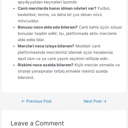
qeydiyyatdan keçmələri lazımdır.
Canlı mərclərdə hansı idman növləri var?
Futbol,
basketbol, tennis, və daha bir çox idman növü
mövcuddur.
Bonusu necə əldə edə bilərəm?
Canlı bahis üçün xüsusi
bonuslar təqdim edilir; bu, platformada aktiv mərclərlə
əldə edilə bilər.
Mərcləri necə izləyə bilərəm?
Mostbet canlı
platformasında mərclərinizi izləmək üçün hesabınıza
daxil olun və ya canlı yayım seçimini istifadə edin.
Riskimi necə azalda bilərəm?
Kiçik mərclər etməklə və
strateji yanaşmalar tətbiq etməklə riskinizi azalda
bilərsiniz.
←
Previous Post
Next Post
→
Leave a Comment