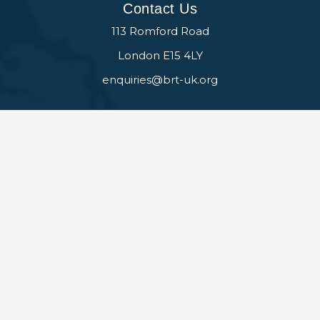
Contact Us
113 Romford Road
London E15 4LY
enquiries@brt-uk.org