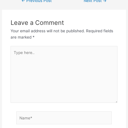
←
Previous Post
Next Post
→
Leave a Comment
Your email address will not be published.
Required fields
are marked
*
Type
here..
Name*