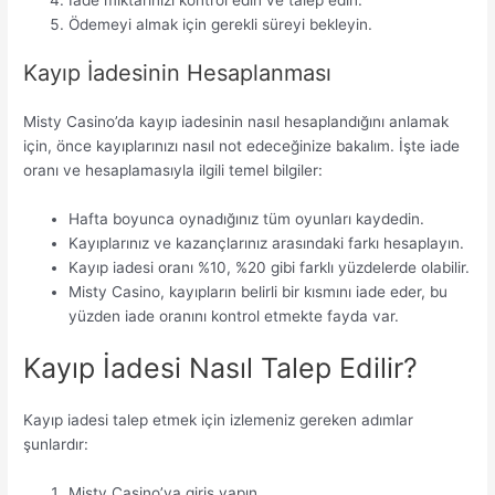
Ödemeyi almak için gerekli süreyi bekleyin.
Kayıp İadesinin Hesaplanması
Misty Casino’da kayıp iadesinin nasıl hesaplandığını anlamak
için, önce kayıplarınızı nasıl not edeceğinize bakalım. İşte iade
oranı ve hesaplamasıyla ilgili temel bilgiler:
Hafta boyunca oynadığınız tüm oyunları kaydedin.
Kayıplarınız ve kazançlarınız arasındaki farkı hesaplayın.
Kayıp iadesi oranı %10, %20 gibi farklı yüzdelerde olabilir.
Misty Casino, kayıpların belirli bir kısmını iade eder, bu
yüzden iade oranını kontrol etmekte fayda var.
Kayıp İadesi Nasıl Talep Edilir?
Kayıp iadesi talep etmek için izlemeniz gereken adımlar
şunlardır:
Misty Casino’ya giriş yapın.