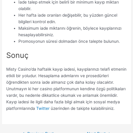
İade talep etmek için belirli bir minimum kayıp miktarı
olabilir.
Her hafta iade oranları değişebilir, bu yüzden güncel
bilgileri kontrol edin.
Maksimum iade miktarını öğrenin, böylece kayıplarınızı
hesaplayabilirsiniz.
Promosyonun süresi dolmadan önce talepte bulunun.
Sonuç
Misty Casino’da haftalık kayıp iadesi, kayıplarınızı telafi etmenin
etkili bir yoludur. Hesaplama adımlarını ve prosedürleri
öğrendikten sonra iade almanız çok daha kolay olacaktır.
Unutmayın ki her casino platformunun kendine özgü politikaları
vardır, bu nedenle dikkatlice okumak ve anlamak önemlidir.
Kayıp iadesi ile ilgili daha fazla bilgi almak için sosyal medya
platformlarında
Twitter
üzerinden de takipte kalabilirsiniz.