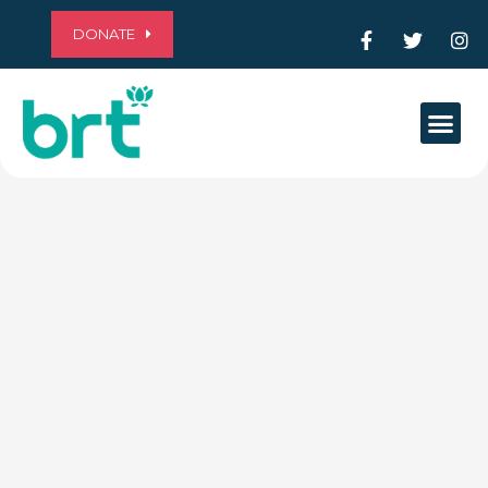
Skip
DONATE
to
content
Me