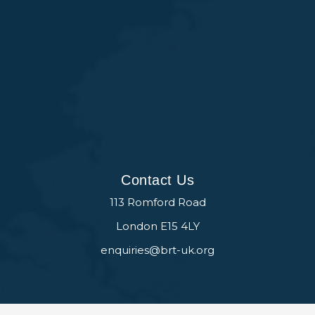
Contact Us
113 Romford Road
London E15 4LY
enquiries@brt-uk.org