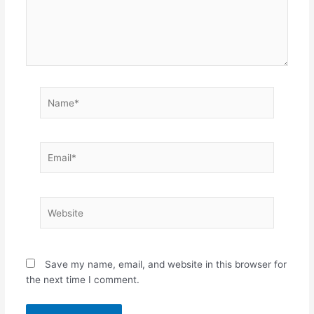
Name*
Email*
Website
Save my name, email, and website in this browser for
the next time I comment.