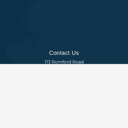
Contact Us
113 Romford Road
London E15 4LY
enquiries@brt-uk.org