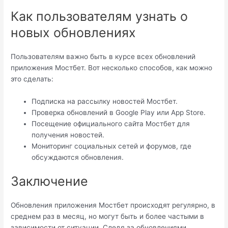
Как пользователям узнать о
новых обновлениях
Пользователям важно быть в курсе всех обновлений
приложения Мостбет. Вот несколько способов, как можно
это сделать:
Подписка на рассылку новостей Мостбет.
Проверка обновлений в Google Play или App Store.
Посещение официального сайта Мостбет для
получения новостей.
Мониторинг социальных сетей и форумов, где
обсуждаются обновления.
Заключение
Обновления приложения Мостбет происходят регулярно, в
среднем раз в месяц, но могут быть и более частыми в
зависимости от ситуации. Следя за обновлениями,