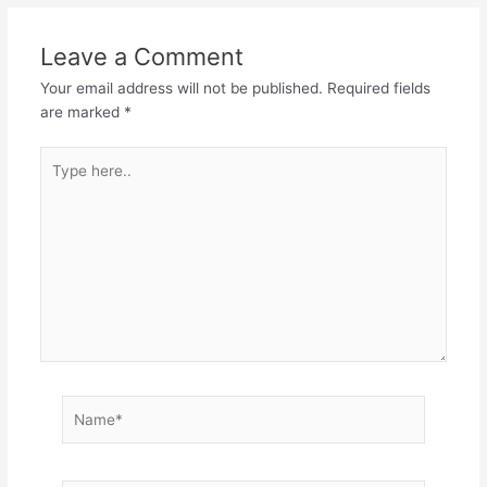
Leave a Comment
Your email address will not be published.
Required fields
are marked
*
Type
here..
Name*