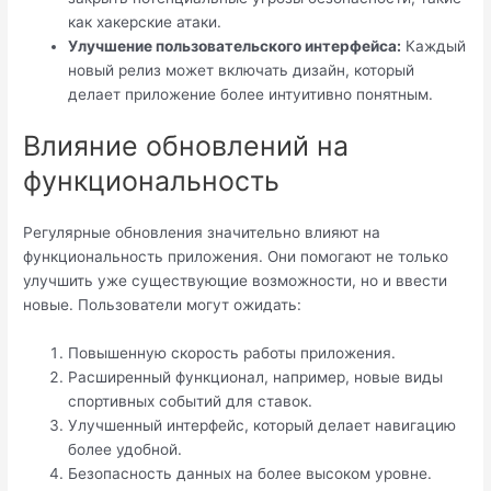
как хакерские атаки.
Улучшение пользовательского интерфейса:
Каждый
новый релиз может включать дизайн, который
делает приложение более интуитивно понятным.
Влияние обновлений на
функциональность
Регулярные обновления значительно влияют на
функциональность приложения. Они помогают не только
улучшить уже существующие возможности, но и ввести
новые. Пользователи могут ожидать:
Повышенную скорость работы приложения.
Расширенный функционал, например, новые виды
спортивных событий для ставок.
Улучшенный интерфейс, который делает навигацию
более удобной.
Безопасность данных на более высоком уровне.