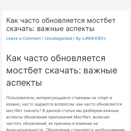
Post
navigation
Как часто обновляется мостбет
скачать: важные аспекты
Leave a Comment
/
Uncategorized
/ By
oJNhK41EFn
Как часто обновляется
мостбет скачать: важные
аспекты
Пользователи, интересующиеся ставками на спорт и
казино, часто задаются вопросом: как часто обновляется
мостбет скачать? В данной статье мы разберем важные
аспекты обновления приложения Мостбет, включая
частоту обновлений, их причины и влияние на
функциональность. Обновления становятся необходимыми