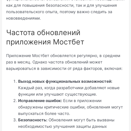
как для повышения безопасности, так и для улучшения
пользовательского опыта, поэтому важно следить за
нововведениями.
Частота обновлений
приложения Мостбет
Приложение Мостбет обновляется регулярно, в среднем
раз в месяц. Однако частота обновлений может
варьироваться в зависимости от ряда факторов, включая:
Выход новых функциональных возможностей:
Каждый раз, когда разработчики добавляют новые
функции или улучшают существующие.
Исправление ошибок:
Если в приложении
обнаружены критические ошибки, обновления могут
выпускаться более часто.
Безопасность:
Обновления могут быть вызваны
необходимостью улучшения защиты данных