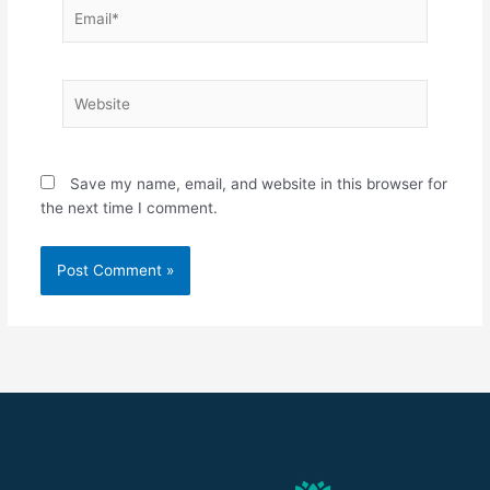
Email*
Website
Save my name, email, and website in this browser for
the next time I comment.