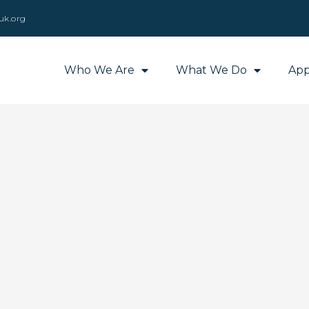
uk.org
Who We Are
What We Do
App