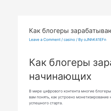
Post
navigation
Как блогеры зарабатываю
Leave a Comment
/
casino
/ By
oJNhK41EFn
Как блогеры зар
начинающих
В мире цифрового контента многие блогеры 
вам понять, как устроено монетизирование 
успешного старта.