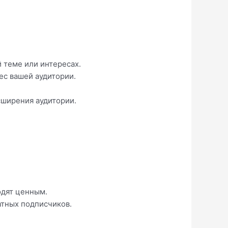
 теме или интересах.
ес вашей аудитории.
сширения аудитории.
одят ценным.
атных подписчиков.