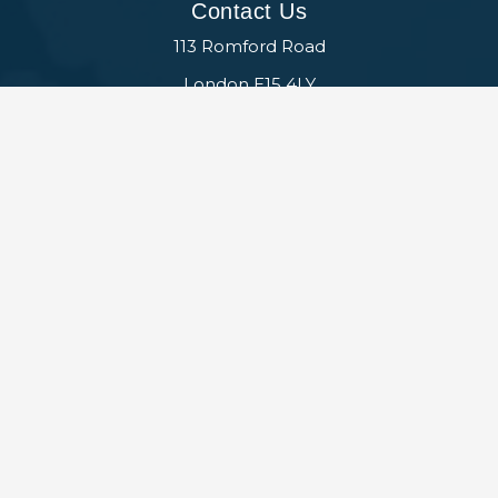
Contact Us
113 Romford Road
London E15 4LY
enquiries@brt-uk.org