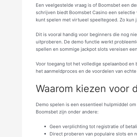
Een veelgestelde vraag is of Boomsbet een de
schrijven biedt Boomsbet Casino een selectie 
kunt spelen met virtueel speeltegoed. Zo kun j
Dit is vooral handig voor beginners die nog ni
uitproberen. De demo functie werkt probleemloo
spellen en sommige jackpot slots vereisen een
Voor toegang tot het volledige spelaanbod en b
het aanmeldproces en de voordelen van echte
Waarom kiezen voor 
Demo spelen is een essentieel hulpmiddel om 
Boomsbet zijn onder andere:
Geen verplichting tot registratie of betal
Direct proberen van populaire slots en 