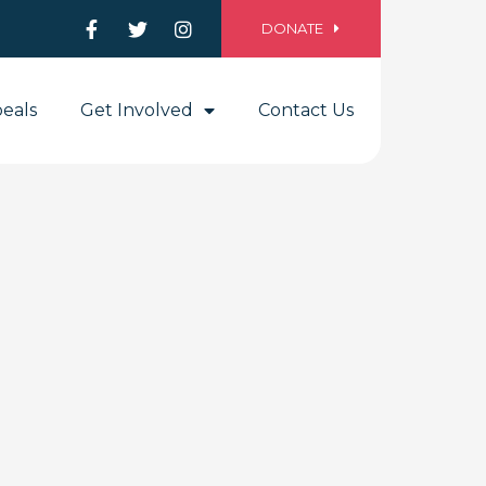
DONATE
eals
Get Involved
Contact Us