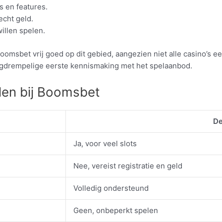
s en features.
echt geld.
illen spelen.
Boomsbet vrij goed op dit gebied, aangezien niet alle casino’s
aagdrempelige eerste kennismaking met het spelaanbod.
len bij Boomsbet
De
Ja, voor veel slots
Nee, vereist registratie en geld
Volledig ondersteund
Geen, onbeperkt spelen