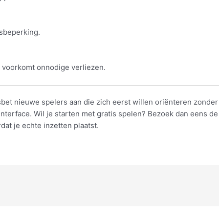
jdsbeperking.
n voorkomt onnodige verliezen.
t nieuwe spelers aan die zich eerst willen oriënteren zonder 
nterface. Wil je starten met gratis spelen? Bezoek dan eens d
dat je echte inzetten plaatst.