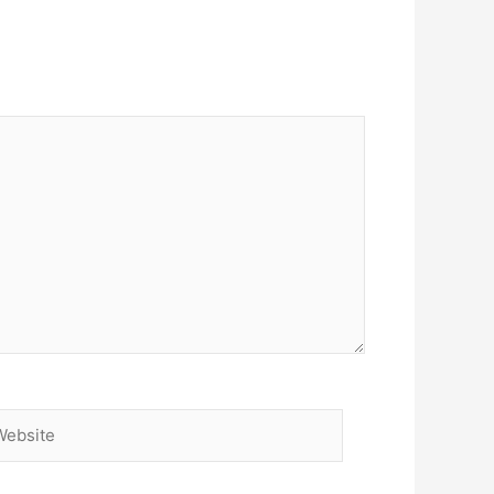
bsite