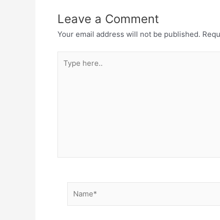
Leave a Comment
Your email address will not be published.
Requ
Type
here..
Name*