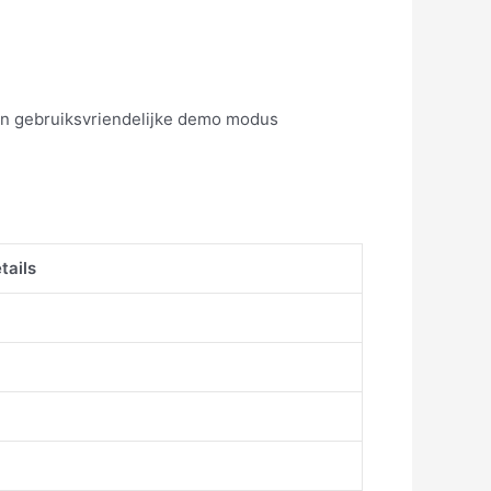
 een gebruiksvriendelijke demo modus
tails