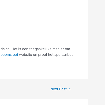
risico. Het is een toegankelijke manier om
e
booms bet
website en proef het spelaanbod
Next Post
→