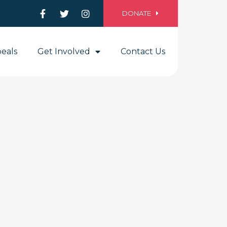
DONATE
eals
Get Involved
Contact Us