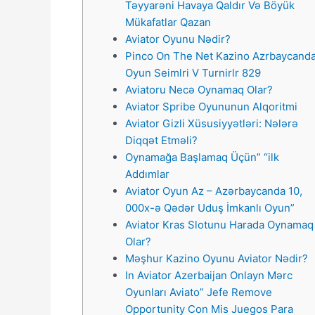
Təyyarəni Havaya Qaldır Və Böyük
Mükafatlar Qazan
Aviator Oyunu Nədir?
Pinco On The Net Kazino Azrbaycand
Oyun Seimlri V Turnirlr 829
Aviatoru Necə Oynamaq Olar?
Aviator Spribe Oyununun Alqoritmi
Aviator Gizli Xüsusiyyətləri: Nələrə
Diqqət Etməli?
Oynamağa Başlamaq Üçün” “ilk
Addımlar
Aviator Oyun Az – Azərbaycanda 10,
000x-ə Qədər Uduş İmkanlı Oyun”
Aviator Kras Slotunu Harada Oynamaq
Olar?
Məşhur Kazino Oyunu Aviator Nədir?
In Aviator Azerbaijan Onlayn Mərc
Oyunları Aviato” Jefe Remove
Opportunity Con Mis Juegos Para