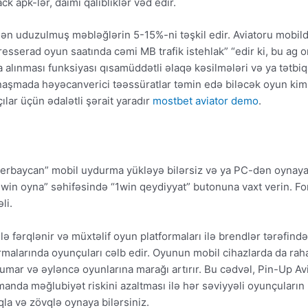
ck apk-lər, daimi qalibliklər vəd edir.
ilən uduzulmuş məbləğlərin 5-15%-ni təşkil edir. Aviatoru mobild
serad oyun saatında cəmi MB trafik istehlak” “edir ki, bu ag on
 alınması funksiyası qısamüddətli əlaqə kəsilmələri və ya tətbi
 yanaşmada həyəcanverici təəssüratlar təmin edə biləcək oyun ki
çılar üçün ədalətli şərait yaradır
mostbet aviator demo
.
erbaycan” mobil uydurma yükləyə bilərsiz və ya PC-dən oynay
win oyna” səhifəsində “1win qeydiyyat” butonuna vaxt verin. Form
li.
ilə fərqlənir və müxtəlif oyun platformaları ilə brendlər tərəfin
ormalarında oyunçuları cəlb edir. Oyunun mobil cihazlarda da ra
mar və əyləncə oyunlarına marağı artırır. Bu cədvəl, Pin-Up Av
anda məğlubiyət riskini azaltması ilə hər səviyyəli oyunçuların r
qla və zövqlə oynaya bilərsiniz.