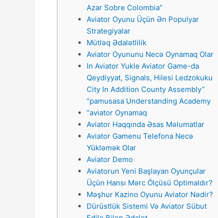
Azar Sobre Colombia”
Aviator Oyunu Üçün Ən Populyar
Strategiyalar
Mütləq Ədalətlilik
Aviator Oyununu Necə Oynamaq Olar
In Aviator Yukle Aviator Game-da
Qeydiyyat, Signals, Hilesi Ledzokuku
City In Addition County Assembly”
“pamusasa Understanding Academy
“aviator Oynamaq
Aviator Haqqında Əsas Məlumatlar
Aviator Gamenu Telefona Necə
Yükləmək Olar
Aviator Demo
Aviatorun Yeni Başlayan Oyunçular
Üçün Hansı Mərc Ölçüsü Optimaldır?
Məşhur Kazino Oyunu Aviator Nədir?
Dürüstlük Sistemi Və Aviator Sübut
Edilə Bilən Ədalət