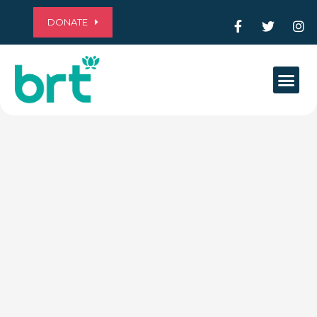
Skip
DONATE
to
content
Me