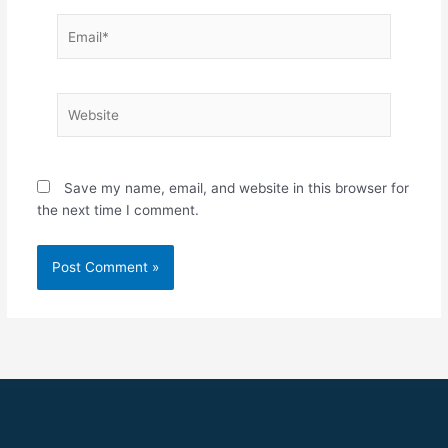
Email*
Website
Save my name, email, and website in this browser for
the next time I comment.