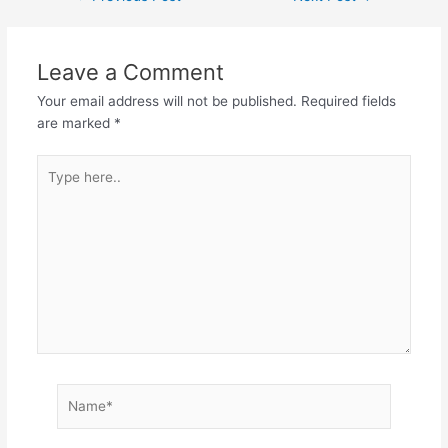
Leave a Comment
Your email address will not be published.
Required fields
are marked
*
Type
here..
Name*