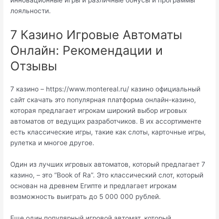
инновационные игры и различные бонусы и программы
лояльности.
7 Казино Игровые Автоматы
Онлайн: Рекомендации и
Отзывы
7 казино – https://www.montereal.ru/ казино официальный
сайт скачать это популярная платформа онлайн-казино,
которая предлагает игрокам широкий выбор игровых
автоматов от ведущих разработчиков. В их ассортименте
есть классические игры, такие как слоты, карточные игры,
рулетка и многое другое.
Один из лучших игровых автоматов, который предлагает 7
казино, – это “Book of Ra”. Это классический слот, который
основан на древнем Египте и предлагает игрокам
возможность выиграть до 5 000 000 рублей.
Еще один популярный игровой автомат, который