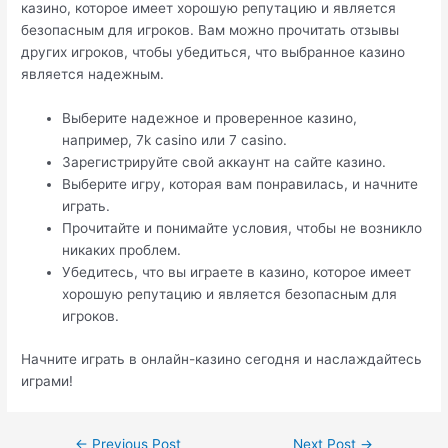
казино, которое имеет хорошую репутацию и является
безопасным для игроков. Вам можно прочитать отзывы
других игроков, чтобы убедиться, что выбранное казино
является надежным.
Выберите надежное и проверенное казино,
например, 7k casino или 7 casino.
Зарегистрируйте свой аккаунт на сайте казино.
Выберите игру, которая вам понравилась, и начните
играть.
Прочитайте и понимайте условия, чтобы не возникло
никаких проблем.
Убедитесь, что вы играете в казино, которое имеет
хорошую репутацию и является безопасным для
игроков.
Начните играть в онлайн-казино сегодня и наслаждайтесь
играми!
←
Previous Post
Next Post
→