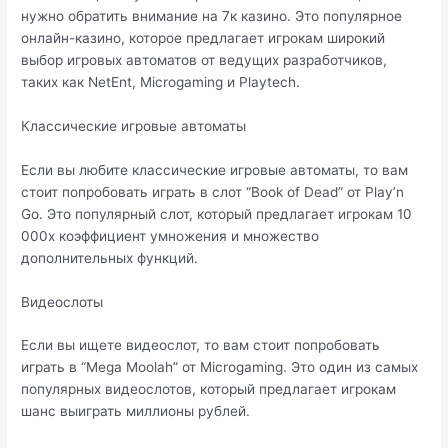
нужно обратить внимание на 7к казино. Это популярное
онлайн-казино, которое предлагает игрокам широкий
выбор игровых автоматов от ведущих разработчиков,
таких как NetEnt, Microgaming и Playtech.
Классические игровые автоматы
Если вы любите классические игровые автоматы, то вам
стоит попробовать играть в слот “Book of Dead” от Play’n
Go. Это популярный слот, который предлагает игрокам 10
000x коэффициент умножения и множество
дополнительных функций.
Видеослоты
Если вы ищете видеослот, то вам стоит попробовать
играть в “Mega Moolah” от Microgaming. Это один из самых
популярных видеослотов, который предлагает игрокам
шанс выиграть миллионы рублей.