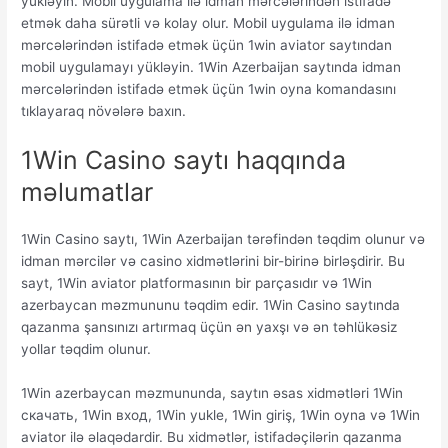
yükləyin. Mobil uygulama ilə idman mərcələrindən istifadə
etmək daha sürətli və kolay olur. Mobil uygulama ilə idman
mərcələrindən istifadə etmək üçün 1win aviator saytından
mobil uygulamayı yükləyin. 1Win Azerbaijan saytında idman
mərcələrindən istifadə etmək üçün 1win oyna komandasını
tıklayaraq növələrə baxın.
1Win Casino saytı haqqında
məlumatlar
1Win Casino saytı, 1Win Azerbaijan tərəfindən təqdim olunur və
idman mərcilər və casino xidmətlərini bir-birinə birləşdirir. Bu
sayt, 1Win aviator platformasının bir parçasıdır və 1Win
azerbaycan məzmununu təqdim edir. 1Win Casino saytında
qazanma şansınızı artırmaq üçün ən yaxşı və ən təhlükəsiz
yollar təqdim olunur.
1Win azerbaycan məzmununda, saytın əsas xidmətləri 1Win
скачать, 1Win вход, 1Win yukle, 1Win giriş, 1Win oyna və 1Win
aviator ilə əlaqədardir. Bu xidmətlər, istifadəçilərin qazanma