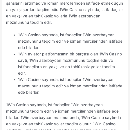
şanslarını artırmaq və idman mərcilərindən istifadə etmək üçün
ən yaxşı şərtləri təqdim edir. 1Win Casino saytında, istifadəçilər
ən yaxşı və ən təhlükəsiz yollarla 1Win azerbaycan
məzmununu təqdim edir.
1Win Casino saytında, istifadəçilər 1Win azerbaycan
məzmununu təqdim edir və idman mərcilərindən istifadə
edə bilərlər.
1Win aviator platformasının bir parçası olan 1Win Casino
saytı, 1Win azerbaycan məzmununu təqdim edir və
istifadəçilərə ən yaxşı və ən təhlükəsiz yollar təqdim
edir.
1Win Casino saytında, istifadəçilər 1Win azerbaycan
məzmununu təqdim edir və idman mərcilərindən istifadə
edə bilərlər.
1Win Casino saytında, istifadəçilər 1Win azerbaycan
məzmununu təqdim edir və idman mərcilərindən istifadə edə
bilərlər. 1Win azerbaycan məzmununda, 1Win Casino saytında
ən yaxşı və ən təhlükəsiz yollar təqdim olunur. 1Win Casino